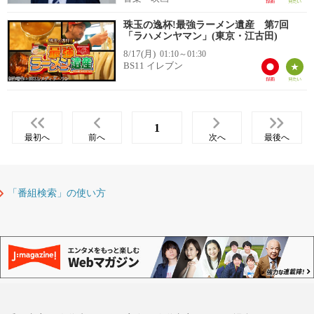
珠玉の逸杯!最強ラーメン遺産 第7回
「ラハメンヤマン」(東京・江古田)
8/17(月)
01:10～01:30
BS11 イレブン
1
最初へ
前へ
次へ
最後へ
「番組検索」の使い方