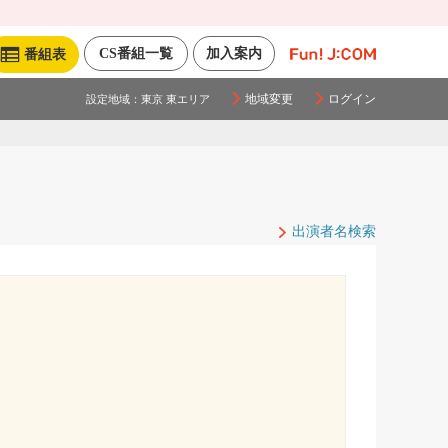
CS番組一覧
加入案内
番組表
地域変更
ログイン
設定地域：
東京 東エリア
出演者名検索