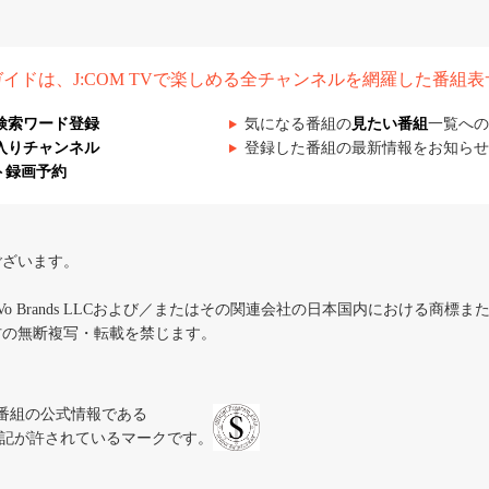
組ガイドは、J:COM TVで楽しめる全チャンネルを網羅した番組
検索ワード登録
気になる番組の
見たい番組
一覧への
入りチャンネル
登録した番組の最新情報をお知らせ
ト録画予約
ございます。
iVo Brands LLCおよび／またはその関連会社の日本国内における商標
材の無断複写・転載を禁じます。
、テレビ番組の公式情報である
スにのみ表記が許されているマークです。