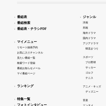
番組表
ジャンル
番組検索
洋画
邦画
番組表・チラシPDF
海外ドラマ
国内ドラマ
マイメニュー
アジアドラマ
リモート録画予約
韓流まつり
お気に入りチャンネル
スポーツ
見たい番組一覧
プロ野球
検索ワード登録
サッカー
番組お知らせメール
ゴルフ
マイ番組ページ
テニス
ランキング
アニメ・キッズ
ディズニー
特集一覧
音楽
フォトインタビュー
エンタメ