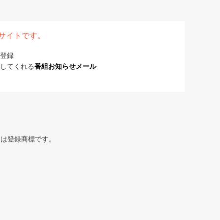
表サイトです。
登録
してくれる
番組お知らせメール
または登録商標です。