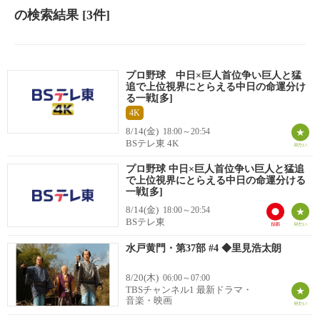
の検索結果
[3件]
プロ野球 中日×巨人首位争い巨人と猛
追で上位視界にとらえる中日の命運分け
る一戦[多]
4K
8/14(金)
18:00～20:54
BSテレ東 4K
プロ野球 中日×巨人首位争い巨人と猛追
で上位視界にとらえる中日の命運分ける
一戦[多]
8/14(金)
18:00～20:54
BSテレ東
水戸黄門・第37部 #4 ◆里見浩太朗
8/20(木)
06:00～07:00
TBSチャンネル1 最新ドラマ・
音楽・映画