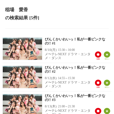
稲場 愛香
の検索結果
[5件]
ぴんくかいわいっ！私が一番ピンクな
の!! #1
8/10(月)
15:30～16:00
メ〜テレNEXT ドラマ・エンタ
メ・ダンス
ぴんくかいわいっ！私が一番ピンクな
の!! #2
8/12(水)
14:55～15:30
メ〜テレNEXT ドラマ・エンタ
メ・ダンス
ぴんくかいわいっ！私が一番ピンクな
の!! #3
8/13(木)
21:00～21:30
メ〜テレNEXT ドラマ・エンタ