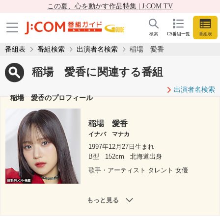
この夏、心を動かす作品特集 | J:COM TV
検索
CS番組一覧
番組表
番組表
番組検索
出演者名検索
稲場 愛香
稲場 愛香に関連する番組
出演者名検索
稲場 愛香のプロフィール
稲場 愛香
イナバ マナカ
1997年12月27日生まれ
B型
152cm
北海道出身
歌手・アーティスト タレント 女優
もっと見る