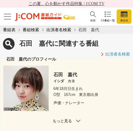
この夏、心を動かす作品特集 | J:COM TV
検索
CS番組一覧
番組表
番組表
番組検索
出演者名検索
石田 嘉代
石田 嘉代に関連する番組
出演者名検索
石田 嘉代のプロフィール
石田 嘉代
イシダ カヨ
6年18月日生まれ
O型
167cm
東京都出身
声優・ナレーター
もっと見る