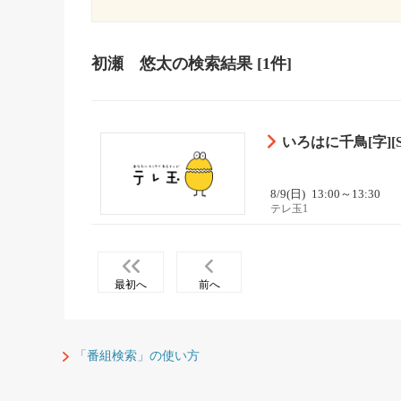
初瀬 悠太
の検索結果
[1件]
いろはに千鳥[字][S
8/9(日)
13:00～13:30
テレ玉1
最初へ
前へ
「番組検索」の使い方