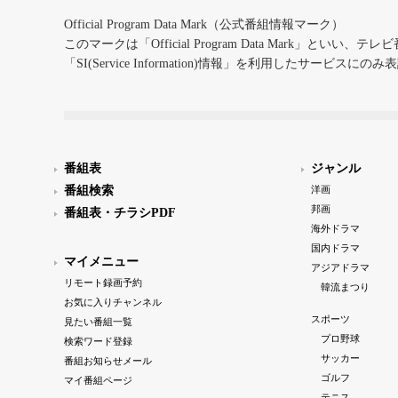
Official Program Data Mark（公式番組情報マーク）
このマークは「Official Program Data Mark」といい
「SI(Service Information)情報」を利用したサービ
番組表
ジャンル
番組検索
洋画
邦画
番組表・チラシPDF
海外ドラマ
国内ドラマ
マイメニュー
アジアドラマ
リモート録画予約
韓流まつり
お気に入りチャンネル
スポーツ
見たい番組一覧
プロ野球
検索ワード登録
サッカー
番組お知らせメール
ゴルフ
マイ番組ページ
テニス