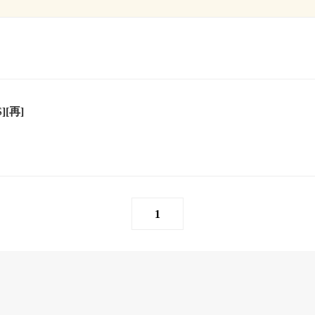
][再]
1