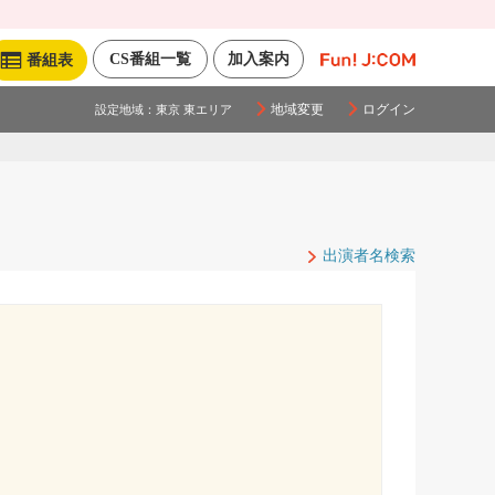
CS番組一覧
加入案内
番組表
地域変更
ログイン
設定地域：
東京 東エリア
出演者名検索