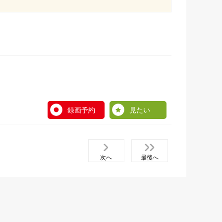
録画予約
見たい
次へ
最後へ