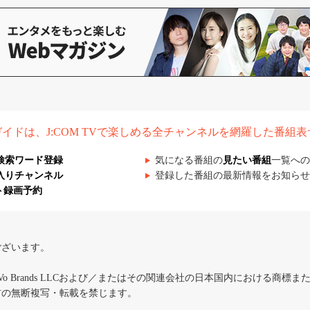
組ガイドは、J:COM TVで楽しめる全チャンネルを網羅した番組
検索ワード登録
気になる番組の
見たい番組
一覧への
入りチャンネル
登録した番組の最新情報をお知らせ
ト録画予約
ございます。
iVo Brands LLCおよび／またはその関連会社の日本国内における商標
材の無断複写・転載を禁じます。