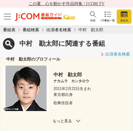
この夏、心を動かす作品特集 | J:COM TV
検索
CS番組一覧
番組表
番組表
番組検索
出演者名検索
中村 勘太郎
中村 勘太郎に関連する番組
出演者名検索
中村 勘太郎のプロフィール
中村 勘太郎
ナカムラ カンタロウ
2011年2月22日生まれ
東京都出身
歌舞伎役者
もっと見る