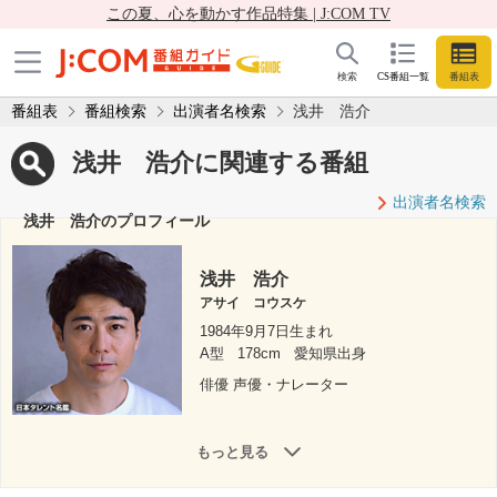
この夏、心を動かす作品特集 | J:COM TV
検索
CS番組一覧
番組表
番組表
番組検索
出演者名検索
浅井 浩介
浅井 浩介に関連する番組
出演者名検索
浅井 浩介のプロフィール
浅井 浩介
アサイ コウスケ
1984年9月7日生まれ
A型
178cm
愛知県出身
俳優 声優・ナレーター
もっと見る