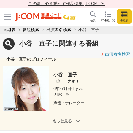
この夏、心を動かす作品特集 | J:COM TV
検索
CS番組一覧
番組表
番組表
番組検索
出演者名検索
小谷 直子
小谷 直子に関連する番組
出演者名検索
小谷 直子のプロフィール
小谷 直子
コタニ ナオコ
6年27月日生まれ
大阪出身
声優・ナレーター
もっと見る