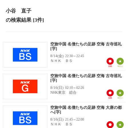
小谷 直子
の検索結果
[3件]
空旅中国 名僧たちの足跡 空海 古寺巡礼
[字]
8/14(金)
22:30～22:45
ＮＨＫ ＢＳ
空旅中国 名僧たちの足跡 空海 古寺巡礼
[字]
8/16(日)
02:10～02:26
NHK東京 総合
空旅中国 名僧たちの足跡 空海 大唐の都
へ[字]
8/16(日)
21:45～22:00
ＮＨＫ ＢＳ