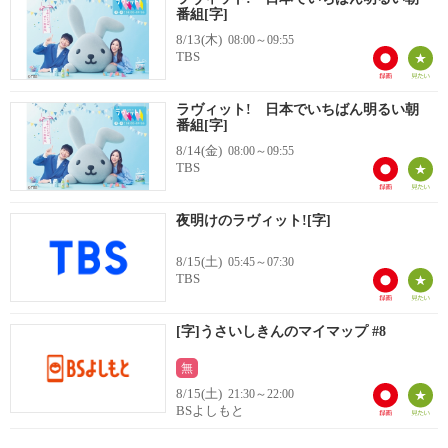
番組[字]
8/13(木)
08:00～09:55
TBS
ラヴィット! 日本でいちばん明るい朝
番組[字]
8/14(金)
08:00～09:55
TBS
夜明けのラヴィット![字]
8/15(土)
05:45～07:30
TBS
[字]うさいしきんのマイマップ #8
無
8/15(土)
21:30～22:00
BSよしもと