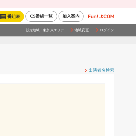
CS番組一覧
加入案内
番組表
地域変更
ログイン
設定地域：
東京 東エリア
出演者名検索