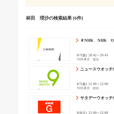
林田 理沙
の検索結果
[6件]
＃NHK NHK
8/7(金)
20:42～20:45
NHK東京 総合
ニュースウオッチ9
8/7(金)
21:00～22:00
NHK東京 総合
サタデーウオッチ
8/8(土)
21:00～22:00