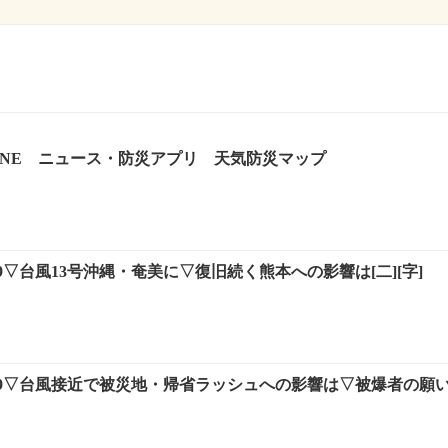
 ONE ニュース・防災アプリ 天気防災マップ
▽台風13号沖縄・奄美に▽復旧続く熊本への影響は[二][字]
9▽台風接近で被災地・帰省ラッシュへの影響は▽被爆者の願い[二