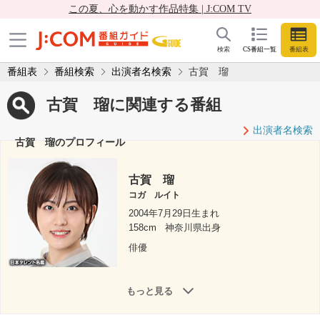
この夏、心を動かす作品特集 | J:COM TV
検索
CS番組一覧
番組表
番組表
番組検索
出演者名検索
古賀 瑠
古賀 瑠に関連する番組
出演者名検索
古賀 瑠のプロフィール
古賀 瑠
コガ ルイト
2004年7月29日生まれ
158cm
神奈川県出身
俳優
もっと見る