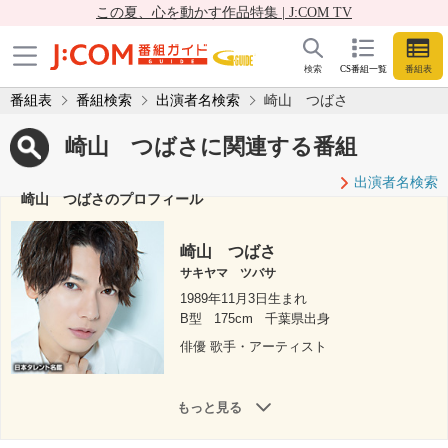
この夏、心を動かす作品特集 | J:COM TV
検索
CS番組一覧
番組表
番組表
番組検索
出演者名検索
崎山 つばさ
崎山 つばさに関連する番組
出演者名検索
崎山 つばさのプロフィール
崎山 つばさ
サキヤマ ツバサ
1989年11月3日生まれ
B型
175cm
千葉県出身
俳優 歌手・アーティスト
もっと見る