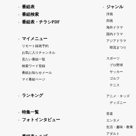
番組表
ジャンル
番組検索
洋画
邦画
番組表・チラシPDF
海外ドラマ
国内ドラマ
マイメニュー
アジアドラマ
リモート録画予約
韓流まつり
お気に入りチャンネル
スポーツ
見たい番組一覧
プロ野球
検索ワード登録
サッカー
番組お知らせメール
ゴルフ
マイ番組ページ
テニス
ランキング
アニメ・キッズ
ディズニー
特集一覧
音楽
フォトインタビュー
エンタメ
生活・趣味・教養
アダルト