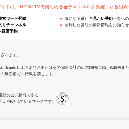
組ガイドは、J:COM TVで楽しめる全チャンネルを網羅した番組
検索ワード登録
気になる番組の
見たい番組
一覧への
入りチャンネル
登録した番組の最新情報をお知らせ
ト録画予約
ございます。
iVo Brands LLCおよび／またはその関連会社の日本国内における商標
材の無断複写・転載を禁じます。
、テレビ番組の公式情報である
スにのみ表記が許されているマークです。