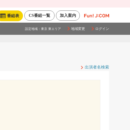
CS番組一覧
加入案内
番組表
地域変更
ログイン
設定地域：
東京 東エリア
出演者名検索