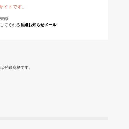
表サイトです。
登録
してくれる
番組お知らせメール
または登録商標です。