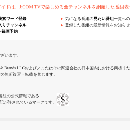
組ガイドは、J:COM TVで楽しめる全チャンネルを網羅した番組
検索ワード登録
気になる番組の
見たい番組
一覧への
入りチャンネル
登録した番組の最新情報をお知らせ
ト録画予約
ございます。
iVo Brands LLCおよび／またはその関連会社の日本国内における商標
材の無断複写・転載を禁じます。
、テレビ番組の公式情報である
スにのみ表記が許されているマークです。