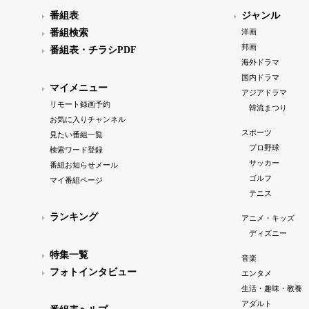
番組表
ジャンル
番組検索
洋画
邦画
番組表・チラシPDF
海外ドラマ
国内ドラマ
マイメニュー
アジアドラマ
リモート録画予約
韓流まつり
お気に入りチャンネル
スポーツ
見たい番組一覧
プロ野球
検索ワード登録
サッカー
番組お知らせメール
ゴルフ
マイ番組ページ
テニス
ランキング
アニメ・キッズ
ディズニー
特集一覧
音楽
フォトインタビュー
エンタメ
生活・趣味・教養
アダルト