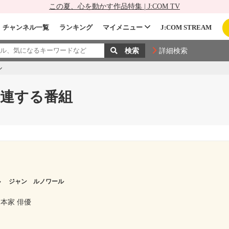
この夏、心を動かす作品特集 | J:COM TV
チャンネル一覧
ランキング
マイメニュー
J:COM STREAM
詳細検索
ル
連する番組
ル
ジャン ルノワール
本家 俳優