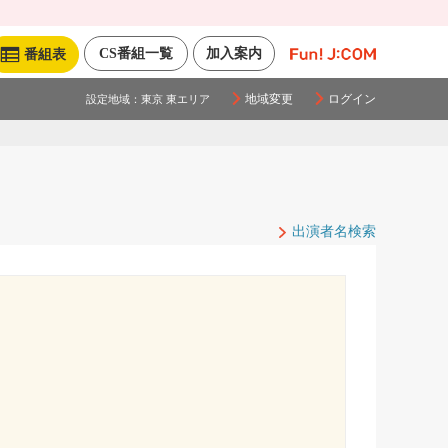
CS番組一覧
加入案内
番組表
地域変更
ログイン
設定地域：
東京 東エリア
出演者名検索