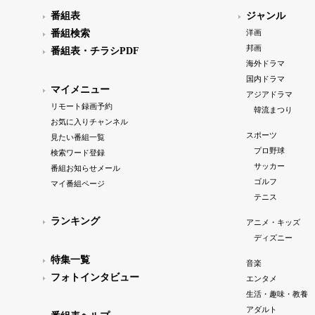
番組表
ジャンル
番組検索
洋画
邦画
番組表・チラシPDF
海外ドラマ
国内ドラマ
マイメニュー
アジアドラマ
リモート録画予約
韓流まつり
お気に入りチャンネル
スポーツ
見たい番組一覧
プロ野球
検索ワード登録
サッカー
番組お知らせメール
ゴルフ
マイ番組ページ
テニス
ランキング
アニメ・キッズ
ディズニー
特集一覧
音楽
フォトインタビュー
エンタメ
生活・趣味・教養
アダルト