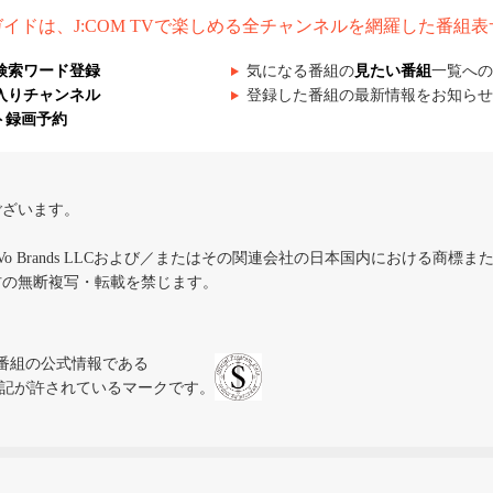
組ガイドは、J:COM TVで楽しめる全チャンネルを網羅した番組
検索ワード登録
気になる番組の
見たい番組
一覧への
入りチャンネル
登録した番組の最新情報をお知らせ
ト録画予約
ございます。
iVo Brands LLCおよび／またはその関連会社の日本国内における商標
材の無断複写・転載を禁じます。
、テレビ番組の公式情報である
スにのみ表記が許されているマークです。