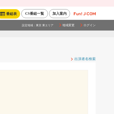
CS番組一覧
加入案内
番組表
地域変更
ログイン
設定地域：
東京 東エリア
出演者名検索