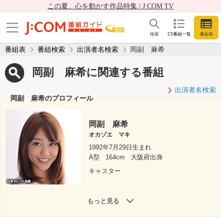
この夏、心を動かす作品特集 | J:COM TV
検索
CS番組一覧
番組表
番組表
番組検索
出演者名検索
岡副 麻希
岡副 麻希に関連する番組
出演者名検索
岡副 麻希のプロフィール
岡副 麻希
オカゾエ マキ
1992年7月29日生まれ
A型
164cm
大阪府出身
キャスター
もっと見る