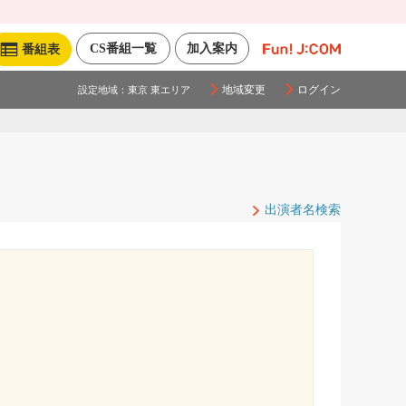
CS番組一覧
加入案内
番組表
地域変更
ログイン
設定地域：
東京 東エリア
出演者名検索