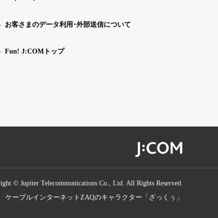
お客さまのデータ利用･外部送信について
Fun! J:COMトップ
ight © Jupiter Telecommunications Co., Ltd. All Rights Reserved.
ケーブルインターネットZAQのキャラクター「ざっくぅ」