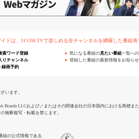
組ガイドは、J:COM TVで楽しめる全チャンネルを網羅した番組
検索ワード登録
気になる番組の
見たい番組
一覧への
入りチャンネル
登録した番組の最新情報をお知らせ
ト録画予約
ございます。
iVo Brands LLCおよび／またはその関連会社の日本国内における商標
材の無断複写・転載を禁じます。
、テレビ番組の公式情報である