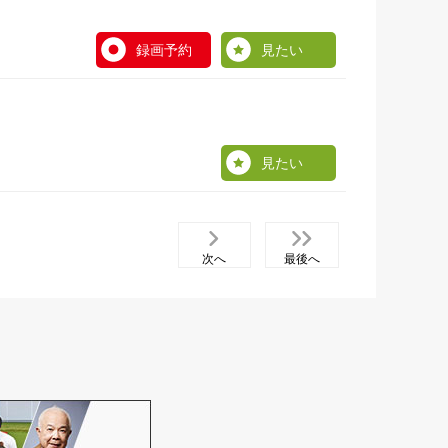
録画予約
見たい
見たい
次へ
最後へ