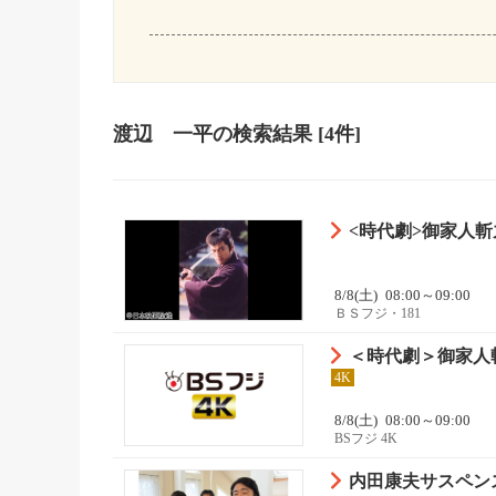
渡辺 一平
の検索結果
[4件]
<時代劇>御家人斬
8/8(土)
08:00～09:00
ＢＳフジ・181
＜時代劇＞御家人斬
4K
8/8(土)
08:00～09:00
BSフジ 4K
内田康夫サスペン