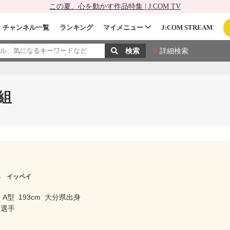
この夏、心を動かす作品特集 | J:COM TV
チャンネル一覧
ランキング
マイメニュー
J:COM STREAM
詳細検索
組
ベ イッペイ
A型
193cm
大分県出身
泳選手