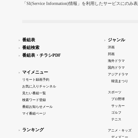
「SI(Service Information)情報」を利用したサービ
番組表
ジャンル
番組検索
洋画
邦画
番組表・チラシPDF
海外ドラマ
国内ドラマ
マイメニュー
アジアドラマ
リモート録画予約
韓流まつり
お気に入りチャンネル
スポーツ
見たい番組一覧
プロ野球
検索ワード登録
サッカー
番組お知らせメール
ゴルフ
マイ番組ページ
テニス
ランキング
アニメ・キッズ
ディズニー