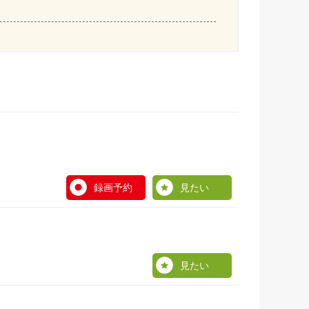
録画予約
見たい
見たい