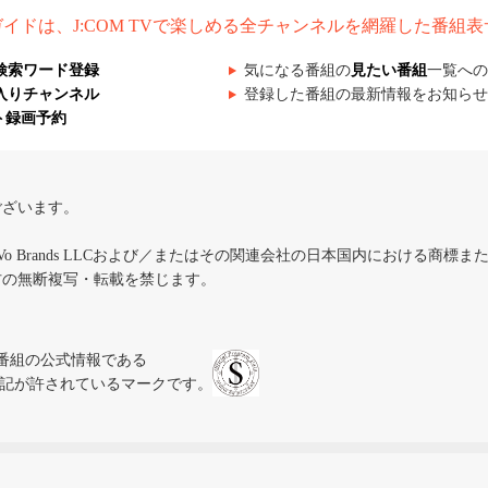
組ガイドは、J:COM TVで楽しめる全チャンネルを網羅した番組
検索ワード登録
気になる番組の
見たい番組
一覧への
入りチャンネル
登録した番組の最新情報をお知らせ
ト録画予約
ございます。
iVo Brands LLCおよび／またはその関連会社の日本国内における商標
材の無断複写・転載を禁じます。
、テレビ番組の公式情報である
スにのみ表記が許されているマークです。