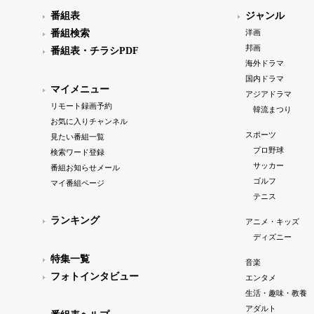
番組表
ジャンル
番組検索
洋画
邦画
番組表・チラシPDF
海外ドラマ
国内ドラマ
マイメニュー
アジアドラマ
リモート録画予約
韓流まつり
お気に入りチャンネル
スポーツ
見たい番組一覧
プロ野球
検索ワード登録
サッカー
番組お知らせメール
ゴルフ
マイ番組ページ
テニス
ランキング
アニメ・キッズ
ディズニー
特集一覧
音楽
フォトインタビュー
エンタメ
生活・趣味・教養
アダルト