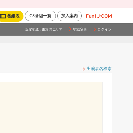
CS番組一覧
加入案内
番組表
地域変更
ログイン
設定地域：
東京 東エリア
出演者名検索