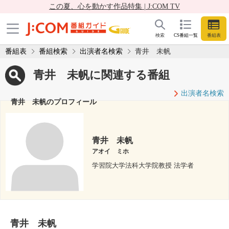
この夏、心を動かす作品特集 | J:COM TV
検索
CS番組一覧
番組表
番組表
番組検索
出演者名検索
青井 未帆
青井 未帆に関連する番組
出演者名検索
青井 未帆のプロフィール
青井 未帆
アオイ ミホ
学習院大学法科大学院教授 法学者
青井 未帆