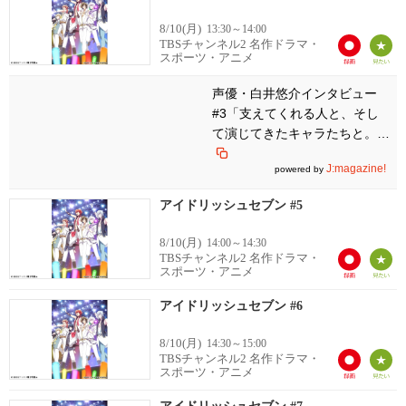
8/10(月)
13:30～14:00
TBSチャンネル2 名作ドラマ・
スポーツ・アニメ
声優・白井悠介インタビュー
#3「支えてくれる人と、そし
て演じてきたキャラたちと。
You'll never walk alone. を胸に
J:magazine!
powered by
歩んでいきたい」
アイドリッシュセブン #5
8/10(月)
14:00～14:30
TBSチャンネル2 名作ドラマ・
スポーツ・アニメ
アイドリッシュセブン #6
8/10(月)
14:30～15:00
TBSチャンネル2 名作ドラマ・
スポーツ・アニメ