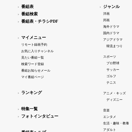
番組表
ジャンル
番組検索
洋画
邦画
番組表・チラシPDF
海外ドラマ
国内ドラマ
マイメニュー
アジアドラマ
リモート録画予約
韓流まつり
お気に入りチャンネル
スポーツ
見たい番組一覧
プロ野球
検索ワード登録
サッカー
番組お知らせメール
ゴルフ
マイ番組ページ
テニス
ランキング
アニメ・キッズ
ディズニー
特集一覧
音楽
フォトインタビュー
エンタメ
生活・趣味・教養
アダルト