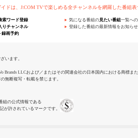
組ガイドは、J:COM TVで楽しめる全チャンネルを網羅した番組
検索ワード登録
気になる番組の
見たい番組
一覧への
入りチャンネル
登録した番組の最新情報をお知らせ
ト録画予約
ございます。
iVo Brands LLCおよび／またはその関連会社の日本国内における商標
材の無断複写・転載を禁じます。
、テレビ番組の公式情報である
スにのみ表記が許されているマークです。