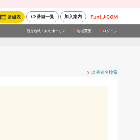
CS番組一覧
加入案内
番組表
地域変更
ログイン
設定地域：
東京 東エリア
出演者名検索