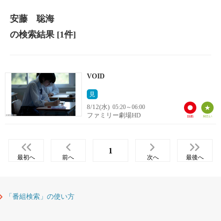
安藤 聡海
の検索結果
[1件]
VOID
見
8/12(水)
05:20～06:00
ファミリー劇場HD
1
最初へ
前へ
次へ
最後へ
「番組検索」の使い方