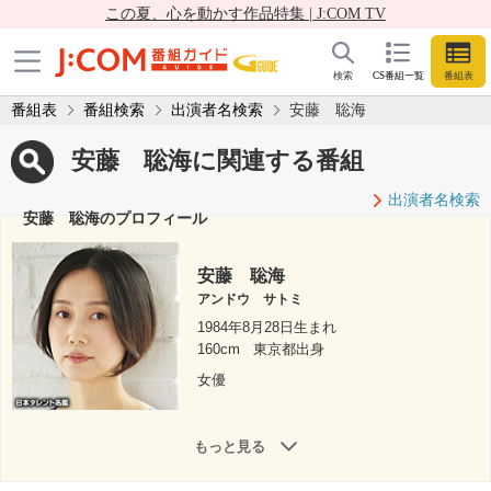
この夏、心を動かす作品特集 | J:COM TV
検索
CS番組一覧
番組表
番組表
番組検索
出演者名検索
安藤 聡海
安藤 聡海に関連する番組
出演者名検索
安藤 聡海のプロフィール
安藤 聡海
アンドウ サトミ
1984年8月28日生まれ
160cm
東京都出身
女優
もっと見る