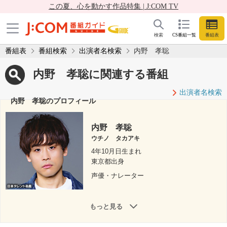
この夏、心を動かす作品特集 | J:COM TV
検索
CS番組一覧
番組表
番組表
番組検索
出演者名検索
内野 孝聡
内野 孝聡に関連する番組
出演者名検索
内野 孝聡のプロフィール
内野 孝聡
ウチノ タカアキ
4年10月日生まれ
東京都出身
声優・ナレーター
もっと見る