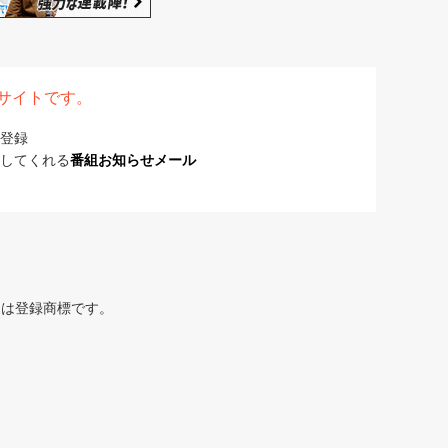
表サイトです。
登録
してくれる
番組お知らせメール
または登録商標です。