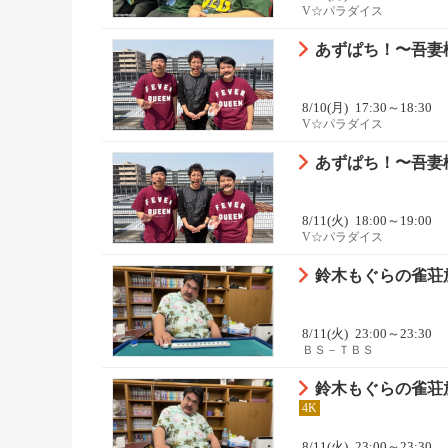
V☆パラダイス
あずぱち！〜吾妻橋
8/10(月)
17:30～18:30
V☆パラダイス
あずぱち！〜吾妻橋
8/11(火)
18:00～19:00
V☆パラダイス
鈴木もぐらの雀荘
8/11(火)
23:00～23:30
ＢＳ－ＴＢＳ
鈴木もぐらの雀荘
4K
8/11(火)
23:00～23:30