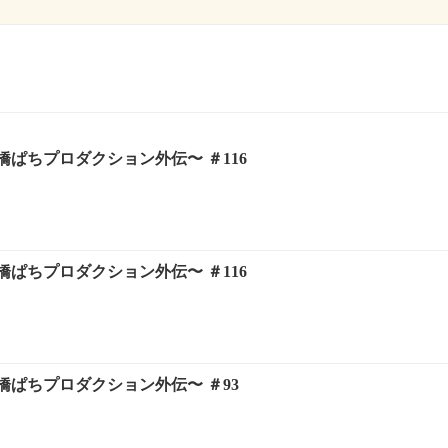
ぱちプロダクション外伝〜 ＃116
ぱちプロダクション外伝〜 ＃116
橋ぱちプロダクション外伝〜 ＃93