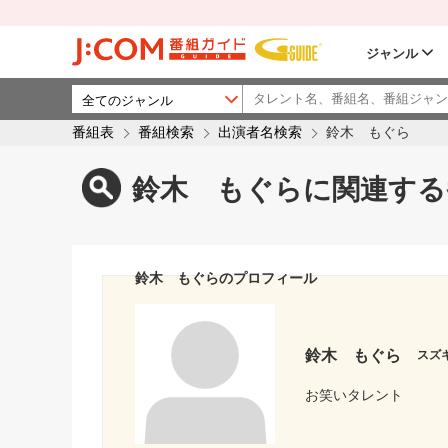
ジャンル
番組表
番組検索
出演者名検索
鈴木 もぐら
鈴木 もぐらに関連する
鈴木 もぐらのプロフィール
鈴木 もぐら
スズ
お笑いタレント