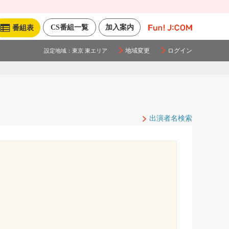
CS番組一覧
加入案内
番組表
地域変更
ログイン
設定地域：
東京 東エリア
出演者名検索