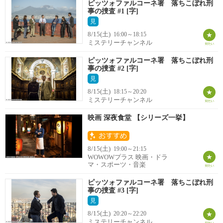
ピッツォファルコーネ署 落ちこぼれ刑
事の捜査 #1 [字]
見
8/15(土)
16:00～18:15
ミステリーチャンネル
ピッツォファルコーネ署 落ちこぼれ刑
事の捜査 #2 [字]
見
8/15(土)
18:15～20:20
ミステリーチャンネル
映画 深夜食堂 【シリーズ一挙】
8/15(土)
19:00～21:15
WOWOWプラス 映画・ドラ
マ・スポーツ・音楽
ピッツォファルコーネ署 落ちこぼれ刑
事の捜査 #3 [字]
見
8/15(土)
20:20～22:20
ミステリーチャンネル