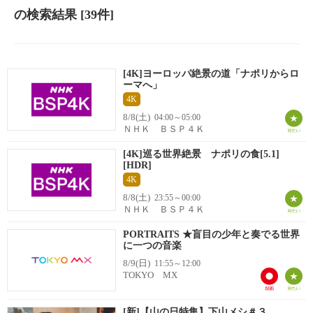
の検索結果
[39件]
[4K]ヨーロッパ絶景の道「ナポリからロ
ーマへ」
4K
8/8(土)
04:00～05:00
ＮＨＫ ＢＳＰ４Ｋ
[4K]巡る世界絶景 ナポリの食[5.1]
[HDR]
4K
8/8(土)
23:55～00:00
ＮＨＫ ＢＳＰ４Ｋ
PORTRAITS ★盲目の少年と奏でる世界
に一つの音楽
8/9(日)
11:55～12:00
TOKYO MX
[新]【山の日特集】下山メシ＃３