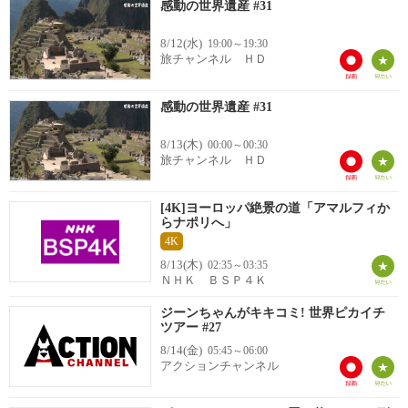
感動の世界遺産 #31
8/12(水)
19:00～19:30
旅チャンネル ＨＤ
感動の世界遺産 #31
8/13(木)
00:00～00:30
旅チャンネル ＨＤ
[4K]ヨーロッパ絶景の道「アマルフィか
らナポリへ」
4K
8/13(木)
02:35～03:35
ＮＨＫ ＢＳＰ４Ｋ
ジーンちゃんがキキコミ! 世界ピカイチ
ツアー #27
8/14(金)
05:45～06:00
アクションチャンネル