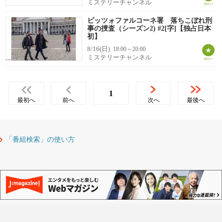
ミステリーチャンネル
ピッツォファルコーネ署 落ちこぼれ刑
事の捜査（シーズン2) #2[字]【独占日本
初】
8/16(日)
18:00～20:00
ミステリーチャンネル
1
最初へ
前へ
次へ
最後へ
「番組検索」の使い方