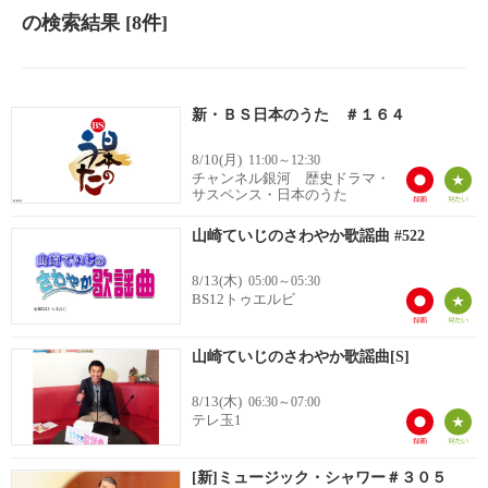
の検索結果
[8件]
新・ＢＳ日本のうた ＃１６４
8/10(月)
11:00～12:30
チャンネル銀河 歴史ドラマ・
サスペンス・日本のうた
山崎ていじのさわやか歌謡曲 #522
8/13(木)
05:00～05:30
BS12トゥエルビ
山崎ていじのさわやか歌謡曲[S]
8/13(木)
06:30～07:00
テレ玉1
[新]ミュージック・シャワー＃３０５