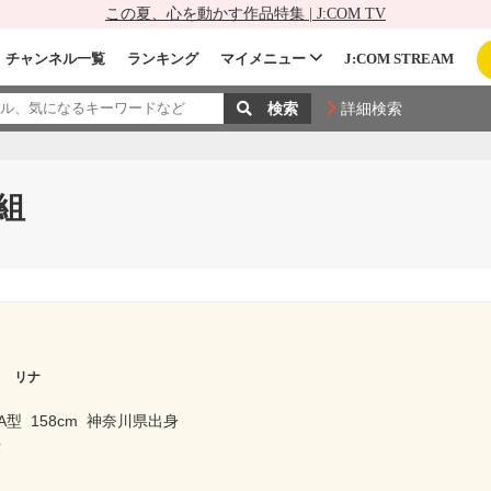
この夏、心を動かす作品特集 | J:COM TV
チャンネル一覧
ランキング
マイメニュー
J:COM STREAM
詳細検索
組
ワ リナ
A型
158cm
神奈川県出身
優