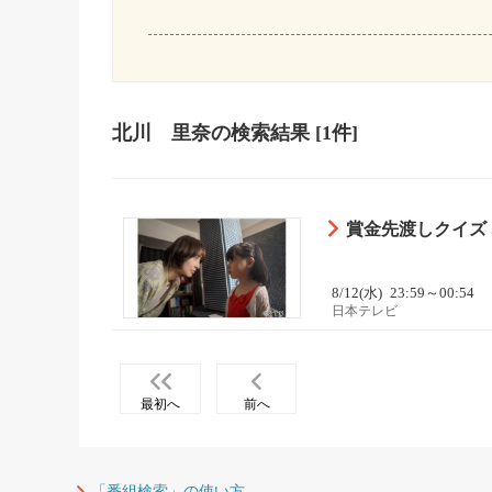
北川 里奈
の検索結果
[1件]
賞金先渡しクイズ 
8/12(水)
23:59～00:54
日本テレビ
最初へ
前へ
「番組検索」の使い方