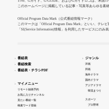
TiVo、Gガイド、G-GUIDE、およびGガイドロゴは、米国T
このホームページに掲載している記事・写真等あらゆる素
Official Program Data Mark（公式番組情報マーク）
このマークは「Official Program Data Mark」といい
「SI(Service Information)情報」を利用したサービ
番組表
ジャンル
番組検索
洋画
邦画
番組表・チラシPDF
海外ドラマ
国内ドラマ
マイメニュー
アジアドラマ
リモート録画予約
韓流まつり
お気に入りチャンネル
スポーツ
見たい番組一覧
プロ野球
検索ワード登録