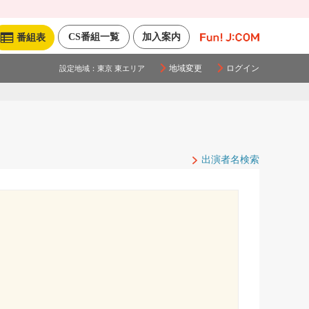
CS番組一覧
加入案内
番組表
地域変更
ログイン
設定地域：
東京 東エリア
出演者名検索