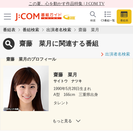
この夏、心を動かす作品特集 | J:COM TV
検索
CS番組一覧
番組表
番組表
番組検索
出演者名検索
齋藤 菜月
齋藤 菜月に関連する番組
出演者名検索
齋藤 菜月のプロフィール
齋藤 菜月
サイトウ ナツキ
1990年5月28日生まれ
A型
166cm
三重県出身
タレント
もっと見る