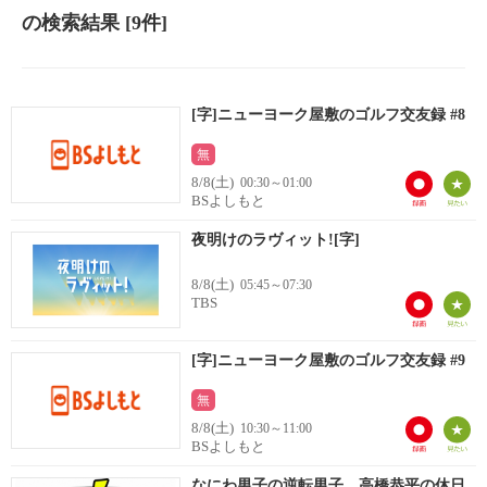
の検索結果
[9件]
[字]ニューヨーク屋敷のゴルフ交友録 #8
無
8/8(土)
00:30～01:00
BSよしもと
夜明けのラヴィット![字]
8/8(土)
05:45～07:30
TBS
[字]ニューヨーク屋敷のゴルフ交友録 #9
無
8/8(土)
10:30～11:00
BSよしもと
なにわ男子の逆転男子 高橋恭平の休日