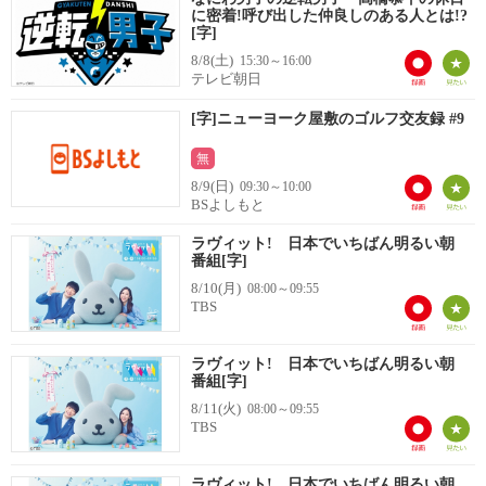
に密着!呼び出した仲良しのある人とは!?
[字]
8/8(土)
15:30～16:00
テレビ朝日
[字]ニューヨーク屋敷のゴルフ交友録 #9
無
8/9(日)
09:30～10:00
BSよしもと
ラヴィット! 日本でいちばん明るい朝
番組[字]
8/10(月)
08:00～09:55
TBS
ラヴィット! 日本でいちばん明るい朝
番組[字]
8/11(火)
08:00～09:55
TBS
ラヴィット! 日本でいちばん明るい朝