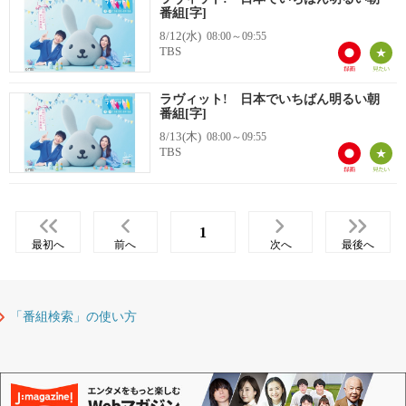
番組[字]
8/12(水)
08:00～09:55
TBS
ラヴィット! 日本でいちばん明るい朝
番組[字]
8/13(木)
08:00～09:55
TBS
1
最初へ
前へ
次へ
最後へ
「番組検索」の使い方