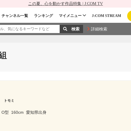
この夏、心を動かす作品特集 | J:COM TV
チャンネル一覧
ランキング
マイメニュー
J:COM STREAM
詳細検索
組
キ トモミ
O型
160cm
愛知県出身