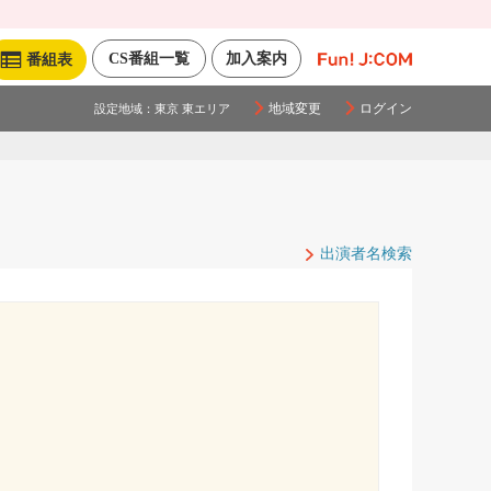
CS番組一覧
加入案内
番組表
地域変更
ログイン
設定地域：
東京 東エリア
出演者名検索