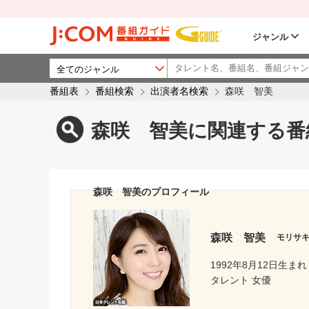
ジャンル
番組表
番組検索
出演者名検索
森咲 智美
森咲 智美に関連する番
森咲 智美のプロフィール
森咲 智美
モリサ
1992年8月12日生まれ
タレント 女優