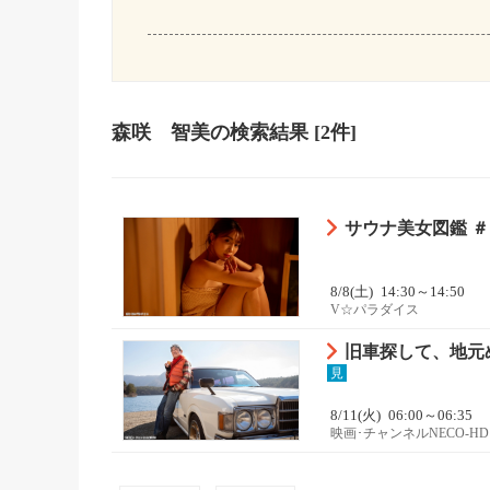
森咲 智美
の検索結果
[2件]
サウナ美女図鑑 ＃
8/8(土)
14:30～14:50
V☆パラダイス
旧車探して、地元
見
8/11(火)
06:00～06:35
映画･チャンネルNECO-HD