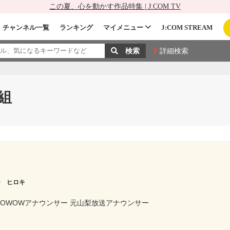
この夏、心を動かす作品特集 | J:COM TV
チャンネル一覧
ランキング
マイメニュー
J:COM STREAM
詳細検索
組
チ ヒロキ
WOWOWアナウンサー 元山梨放送アナウンサー