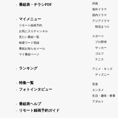
邦画
番組表・チラシPDF
海外ドラマ
国内ドラマ
マイメニュー
アジアドラマ
リモート録画予約
韓流まつり
お気に入りチャンネル
スポーツ
見たい番組一覧
プロ野球
検索ワード登録
サッカー
番組お知らせメール
ゴルフ
マイ番組ページ
テニス
ランキング
アニメ・キッズ
ディズニー
特集一覧
音楽
フォトインタビュー
エンタメ
生活・趣味・教養
アダルト
番組表ヘルプ
リモート録画予約ガイド