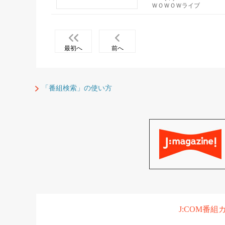
ＷＯＷＯＷライブ
最初へ
前へ
「番組検索」の使い方
J:COM番