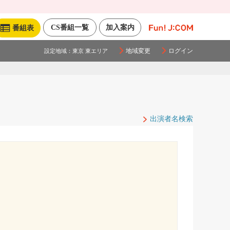
CS番組一覧
加入案内
番組表
地域変更
ログイン
設定地域：
東京 東エリア
出演者名検索