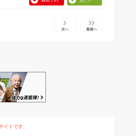
録画予約
見たい
次へ
最後へ
表サイトです。