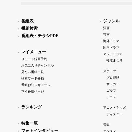
番組表
ジャンル
番組検索
洋画
邦画
番組表・チラシPDF
海外ドラマ
国内ドラマ
マイメニュー
アジアドラマ
リモート録画予約
韓流まつり
お気に入りチャンネル
スポーツ
見たい番組一覧
プロ野球
検索ワード登録
サッカー
番組お知らせメール
ゴルフ
マイ番組ページ
テニス
ランキング
アニメ・キッズ
ディズニー
特集一覧
音楽
フォトインタビュー
エンタメ