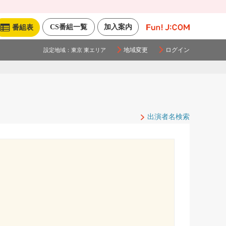
CS番組一覧
加入案内
番組表
地域変更
ログイン
設定地域：
東京 東エリア
出演者名検索