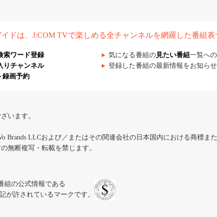
組ガイドは、J:COM TVで楽しめる全チャンネルを網羅した番組
検索ワード登録
気になる番組の
見たい番組
一覧への
入りチャンネル
登録した番組の最新情報をお知らせ
ト録画予約
ございます。
iVo Brands LLCおよび／またはその関連会社の日本国内における商標
材の無断複写・転載を禁じます。
、テレビ番組の公式情報である
スにのみ表記が許されているマークです。