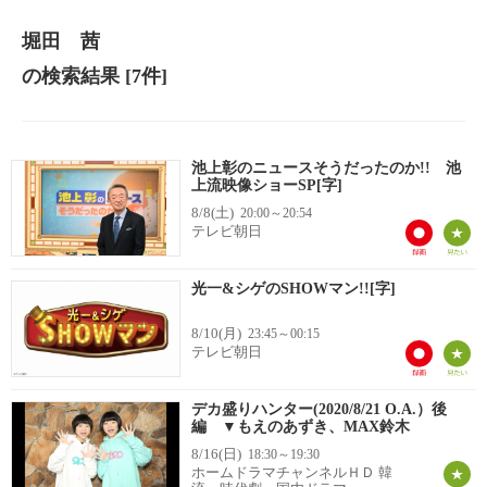
堀田 茜
の検索結果
[7件]
池上彰のニュースそうだったのか!! 池
上流映像ショーSP[字]
8/8(土)
20:00～20:54
テレビ朝日
光一&シゲのSHOWマン!![字]
8/10(月)
23:45～00:15
テレビ朝日
デカ盛りハンター(2020/8/21 O.A.）後
編 ▼もえのあずき、MAX鈴木
8/16(日)
18:30～19:30
ホームドラマチャンネルＨＤ 韓