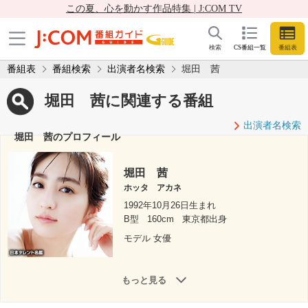
この夏、心を動かす作品特集 | J:COM TV
検索
CS番組一覧
番組表
番組表
番組検索
出演者名検索
堀田 茜
堀田 茜に関連する番組
出演者名検索
堀田 茜のプロフィール
堀田 茜
ホッタ アカネ
1992年10月26日生まれ
B型
160cm
東京都出身
モデル 女優
もっと見る