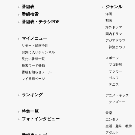
番組表
ジャンル
番組検索
洋画
邦画
番組表・チラシPDF
海外ドラマ
国内ドラマ
マイメニュー
アジアドラマ
リモート録画予約
韓流まつり
お気に入りチャンネル
スポーツ
見たい番組一覧
プロ野球
検索ワード登録
サッカー
番組お知らせメール
ゴルフ
マイ番組ページ
テニス
ランキング
アニメ・キッズ
ディズニー
特集一覧
音楽
フォトインタビュー
エンタメ
生活・趣味・教養
アダルト