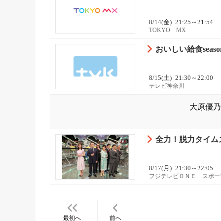
8/14(金)
21:25～21:54
TOKYO MX
おいしい給食seaso
8/15(土)
21:30～22:00
テレビ神奈川
大原優乃
全力！脱力タイム
8/17(月)
21:30～22:05
フジテレビＯＮＥ スポー
最初へ
前へ