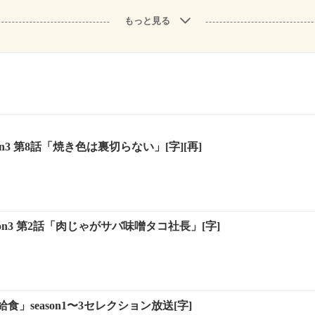
もっと見る
on3 第8話「焼き色は裏切らない」[字][再]
son3 第2話「肉じゃがサバ味噌タコ社長」[字]
」season1〜3セレクション放送[字]