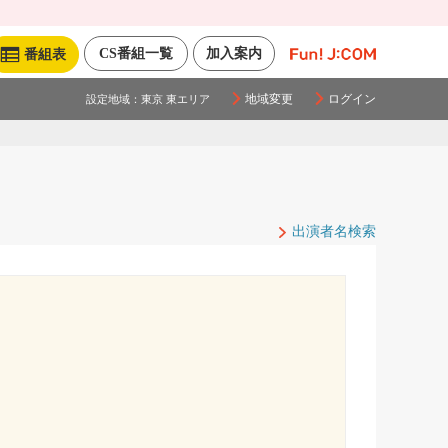
CS番組一覧
加入案内
番組表
地域変更
ログイン
設定地域：
東京 東エリア
出演者名検索