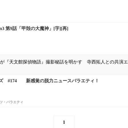
n3 第9話「甲殻の大魔神」[字][再]
が『天文館探偵物語』撮影秘話を明かす 寺西拓人との共演エ
ズ #174 新感覚の脱力ニュースバラエティ！
ツ・バラエティ
1