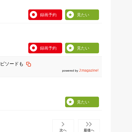
録画予約
見たい
録画予約
見たい
ピソードも
J:magazine!
powered by
見たい
次へ
最後へ