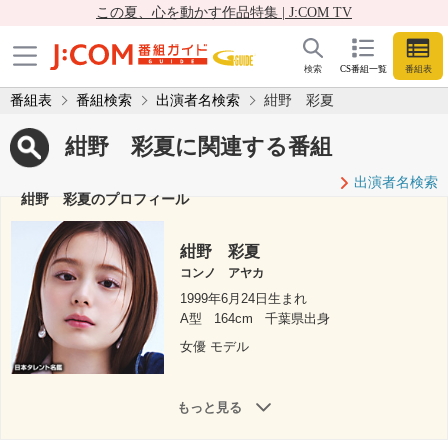
この夏、心を動かす作品特集 | J:COM TV
検索
CS番組一覧
番組表
番組表
番組検索
出演者名検索
紺野 彩夏
紺野 彩夏に関連する番組
出演者名検索
紺野 彩夏のプロフィール
紺野 彩夏
コンノ アヤカ
1999年6月24日生まれ
A型
164cm
千葉県出身
女優 モデル
もっと見る