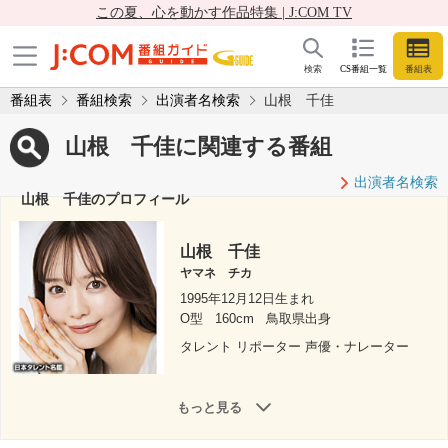
この夏、心を動かす作品特集 | J:COM TV
検索
CS番組一覧
番組表
番組表
番組検索
出演者名検索
山根 千佳
山根 千佳に関連する番組
出演者名検索
山根 千佳のプロフィール
山根 千佳
ヤマネ チカ
1995年12月12日生まれ
O型
160cm
鳥取県出身
タレント リポーター 声優・ナレーター
もっと見る