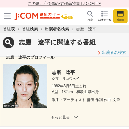
この夏、心を動かす作品特集 | J:COM TV
検索
CS番組一覧
番組表
番組表
番組検索
出演者名検索
志磨 遼平
志磨 遼平に関連する番組
出演者名検索
志磨 遼平のプロフィール
志磨 遼平
シマ リョウヘイ
1982年3月6日生まれ
A型
182cm
和歌山県出身
歌手・アーティスト 俳優 作詞 作曲 文筆
もっと見る