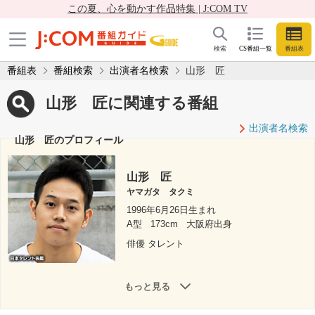
この夏、心を動かす作品特集 | J:COM TV
検索
CS番組一覧
番組表
番組表
番組検索
出演者名検索
山形 匠
山形 匠に関連する番組
出演者名検索
山形 匠のプロフィール
山形 匠
ヤマガタ タクミ
1996年6月26日生まれ
A型
173cm
大阪府出身
俳優 タレント
もっと見る