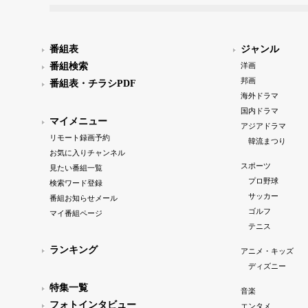
番組表
ジャンル
番組検索
洋画
邦画
番組表・チラシPDF
海外ドラマ
国内ドラマ
マイメニュー
アジアドラマ
リモート録画予約
韓流まつり
お気に入りチャンネル
スポーツ
見たい番組一覧
プロ野球
検索ワード登録
サッカー
番組お知らせメール
ゴルフ
マイ番組ページ
テニス
ランキング
アニメ・キッズ
ディズニー
特集一覧
音楽
フォトインタビュー
エンタメ