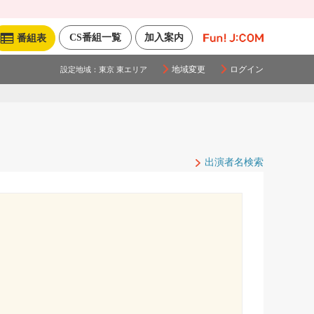
CS番組一覧
加入案内
番組表
地域変更
ログイン
設定地域：
東京 東エリア
出演者名検索