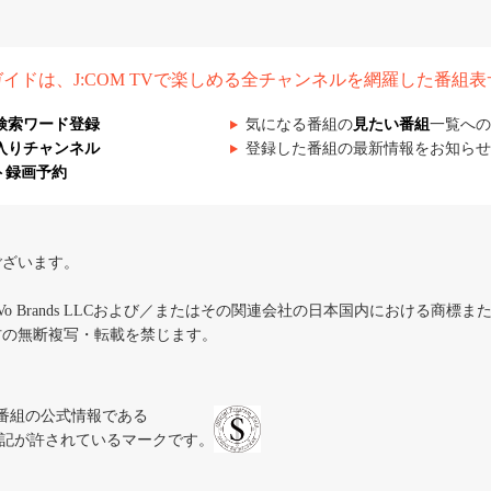
組ガイドは、J:COM TVで楽しめる全チャンネルを網羅した番組
検索ワード登録
気になる番組の
見たい番組
一覧への
入りチャンネル
登録した番組の最新情報をお知らせ
ト録画予約
ございます。
iVo Brands LLCおよび／またはその関連会社の日本国内における商標
材の無断複写・転載を禁じます。
、テレビ番組の公式情報である
スにのみ表記が許されているマークです。