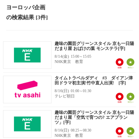
ヨーロッパ企画
の検索結果
[3件]
趣味の園芸グリーンスタイル 京も一日陽
だまり屋 おばけの葉 モンステラ[字]
8/14(金)
15:00～15:05
NHK東京 教育
タイムトラベルダディ #3 ダイアン津
田ドラマ初主演!竹中直人出演! [字]
8/16(日)
01:00～01:30
テレビ朝日
趣味の園芸グリーンスタイル 京も一日陽
だまり屋「空気で育つの? エアプラン
ツ」[字]
8/16(日)
08:25～08:30
NHK東京 教育