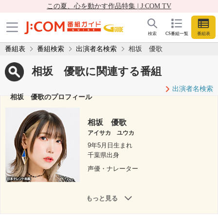
この夏、心を動かす作品特集 | J:COM TV
検索
CS番組一覧
番組表
番組表
番組検索
出演者名検索
相坂 優歌
相坂 優歌に関連する番組
出演者名検索
相坂 優歌のプロフィール
相坂 優歌
アイサカ ユウカ
9年5月日生まれ
千葉県出身
声優・ナレーター
もっと見る