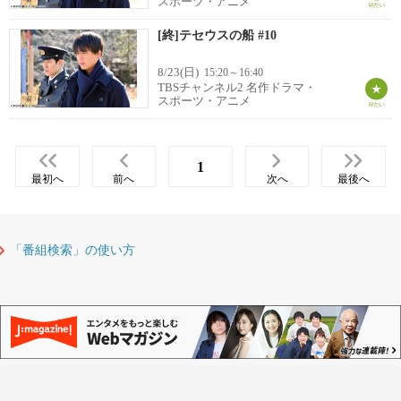
スポーツ・アニメ
[終]テセウスの船 #10
8/23(日)
15:20～16:40
TBSチャンネル2 名作ドラマ・
スポーツ・アニメ
1
最初へ
前へ
次へ
最後へ
「番組検索」の使い方