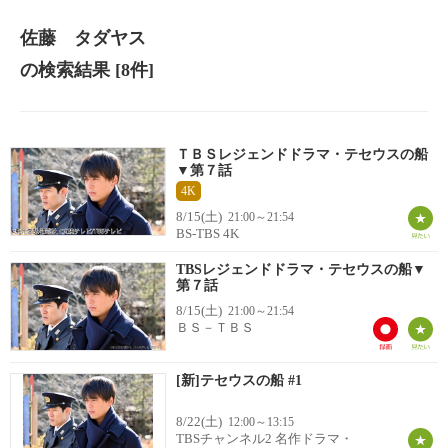
佐藤 タダヤス
の検索結果
[8件]
ＴＢＳレジェンドドラマ・テセウスの船
▼第７話
4K
8/15(土)
21:00～21:54
BS-TBS 4K
TBSレジェンドドラマ・テセウスの船▼
第７話
8/15(土)
21:00～21:54
ＢＳ－ＴＢＳ
[新]テセウスの船 #1
8/22(土)
12:00～13:15
TBSチャンネル2 名作ドラマ・