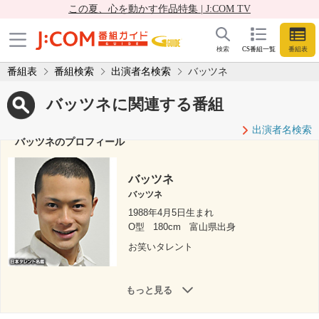
この夏、心を動かす作品特集 | J:COM TV
検索
CS番組一覧
番組表
番組表
番組検索
出演者名検索
バッツネ
バッツネに関連する番組
出演者名検索
バッツネのプロフィール
バッツネ
バッツネ
1988年4月5日生まれ
O型
180cm
富山県出身
お笑いタレント
もっと見る