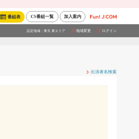
CS番組一覧
加入案内
番組表
地域変更
ログイン
設定地域：
東京 東エリア
出演者名検索