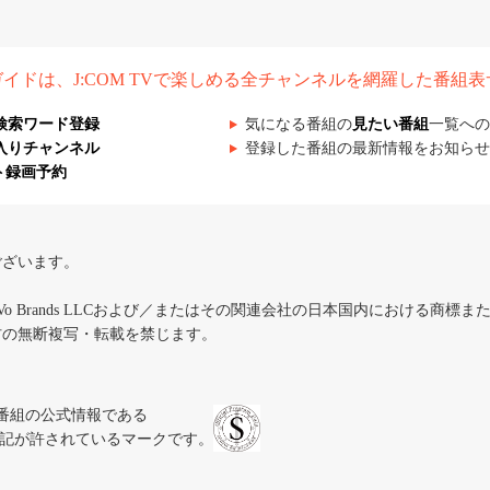
組ガイドは、J:COM TVで楽しめる全チャンネルを網羅した番組
検索ワード登録
気になる番組の
見たい番組
一覧への
入りチャンネル
登録した番組の最新情報をお知らせ
ト録画予約
ございます。
iVo Brands LLCおよび／またはその関連会社の日本国内における商標
材の無断複写・転載を禁じます。
、テレビ番組の公式情報である
スにのみ表記が許されているマークです。