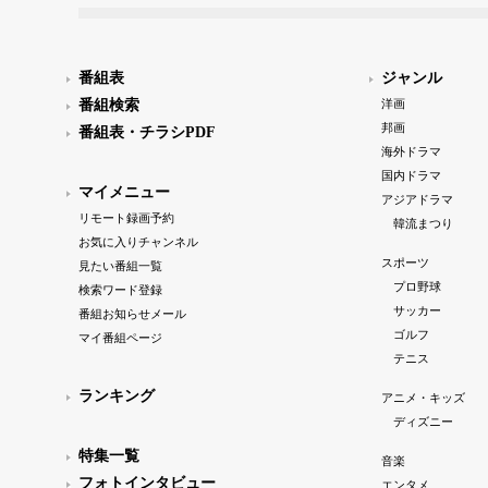
番組表
ジャンル
番組検索
洋画
邦画
番組表・チラシPDF
海外ドラマ
国内ドラマ
マイメニュー
アジアドラマ
リモート録画予約
韓流まつり
お気に入りチャンネル
スポーツ
見たい番組一覧
プロ野球
検索ワード登録
サッカー
番組お知らせメール
ゴルフ
マイ番組ページ
テニス
ランキング
アニメ・キッズ
ディズニー
特集一覧
音楽
フォトインタビュー
エンタメ