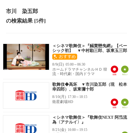
市川 染五郎
の検索結果
[5件]
＜シネマ歌舞伎＞『鰯賣戀曳網』【ベー
シック初】 ▼中村勘三郎、坂東玉三郎
8/9(日)
05:00～06:30
ホームドラマチャンネルＨＤ 韓
流・時代劇・国内ドラマ
歌舞伎◆高坏 ▼市川染五郎（現 松本
幸四郎）、坂東彌十郎
8/10(月)
17:30～18:15
衛星劇場HD
＜シネマ歌舞伎＞『歌舞伎NEXT 阿弖流
為〈アテルイ〉』
8/21(金)
16:00～19:15