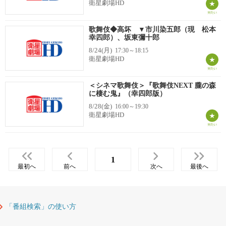
衛星劇場HD
歌舞伎◆高坏 ▼市川染五郎（現 松本
幸四郎）、坂東彌十郎
8/24(月)
17:30～18:15
衛星劇場HD
＜シネマ歌舞伎＞『歌舞伎NEXT 朧の森
に棲む鬼』（幸四郎版）
8/28(金)
16:00～19:30
衛星劇場HD
1
最初へ
前へ
次へ
最後へ
「番組検索」の使い方