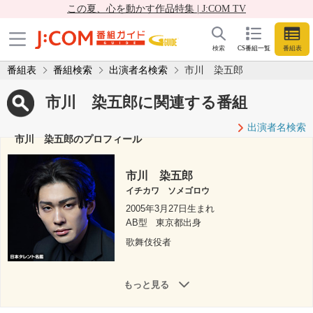
この夏、心を動かす作品特集 | J:COM TV
検索
CS番組一覧
番組表
番組表
番組検索
出演者名検索
市川 染五郎
市川 染五郎に関連する番組
出演者名検索
市川 染五郎のプロフィール
市川 染五郎
イチカワ ソメゴロウ
2005年3月27日生まれ
AB型
東京都出身
歌舞伎役者
もっと見る