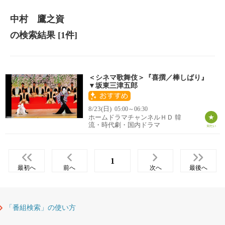
中村 鷹之資
の検索結果
[1件]
＜シネマ歌舞伎＞『喜撰／棒しばり』
▼坂東三津五郎
8/23(日)
05:00～06:30
ホームドラマチャンネルＨＤ 韓
流・時代劇・国内ドラマ
1
最初へ
前へ
次へ
最後へ
「番組検索」の使い方