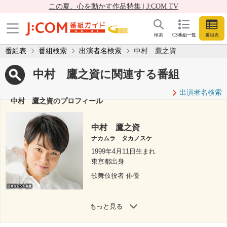
この夏、心を動かす作品特集 | J:COM TV
検索
CS番組一覧
番組表
番組表
番組検索
出演者名検索
中村 鷹之資
中村 鷹之資に関連する番組
出演者名検索
中村 鷹之資のプロフィール
中村 鷹之資
ナカムラ タカノスケ
1999年4月11日生まれ
東京都出身
歌舞伎役者 俳優
もっと見る