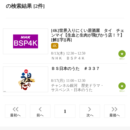
の検索結果
[2件]
[4K]世界入りにくい居酒屋 タイ チェ
ンマイ【生血と生肉が飛びかう店！？】
[解][字][再]
4K
8/13(木)
12:30～12:59
ＮＨＫ ＢＳＰ４Ｋ
ＢＳ日本のうた ＃３３７
8/17(月)
11:00～12:30
チャンネル銀河 歴史ドラマ・
サスペンス・日本のうた
1
最初へ
前へ
次へ
最後へ