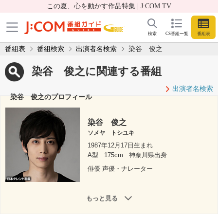
この夏、心を動かす作品特集 | J:COM TV
検索
CS番組一覧
番組表
番組表
番組検索
出演者名検索
染谷 俊之
染谷 俊之に関連する番組
出演者名検索
染谷 俊之のプロフィール
染谷 俊之
ソメヤ トシユキ
1987年12月17日生まれ
A型
175cm
神奈川県出身
俳優 声優・ナレーター
もっと見る